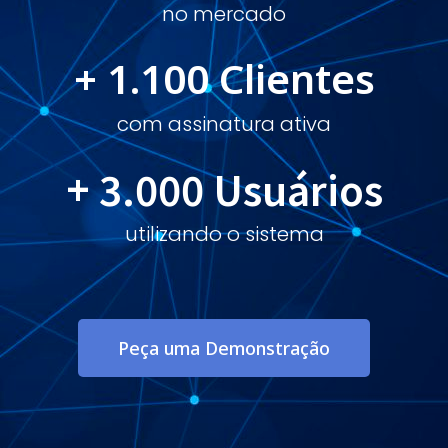
no mercado
+ 
1.100
 Clientes
com assinatura ativa
+ 
3.000
 Usuários
utilizando o sistema
Peça uma Demonstração