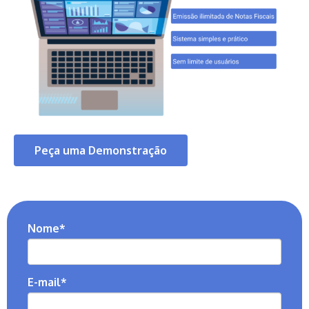
Peça uma Demonstração
Nome
*
E-mail
*